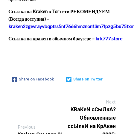
Ссылка на Kraken в Tor сети РЕКОМЕНДУЕМ
(Всегда доступна) –
kraken2zgevrayvbqptss5nf7666hmznonf3m7fpzg5bu75txm
Ссылка на кракен в обычном браузере –
krk777.store
Share on Facebook
Share on Twitter
Next
KRaKeN сСыЛкА?
Обновлённые
ссЫлкИ на КрАкен
Previous