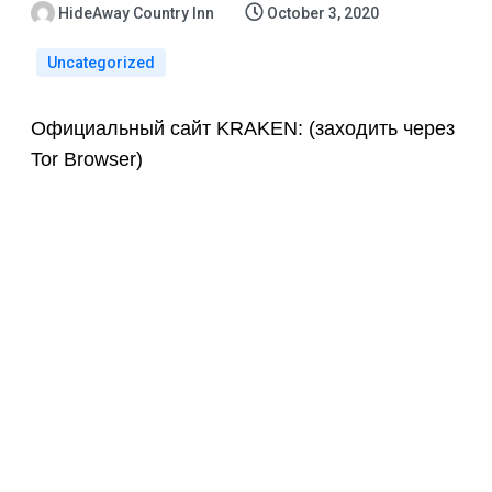
HideAway Country Inn
October 3, 2020
Uncategorized
Официальный сайт KRAKEN: (заходить через
Tor Browser)
Особенности
Kraken: Новый
Лидер
Наркорынка В
Русском Даркнете