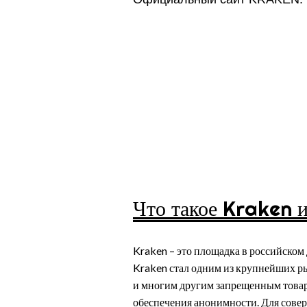
Особен
Даркне
Что такое Kraken и
Kraken – это площадка в российском
Kraken стал одним из крупнейших р
и многим другим запрещенным товара
обеспечения анонимности. Для сове