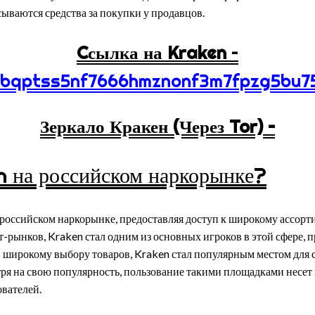
сываются средства за покупки у продавцов.
Cсылка на Kraken
–
vbqptss5nf7666hmznonf3m7fpzg5bu75
Зеркало Кракен (Через Tor) –
n на российском наркорынке?
 российском наркорынке, предоставляя доступ к широкому ассорти
рынков, Kraken стал одним из основных игроков в этой сфере, пр
 широкому выбору товаров, Kraken стал популярным местом для 
тря на свою популярность, пользование такими площадками несет
вателей.