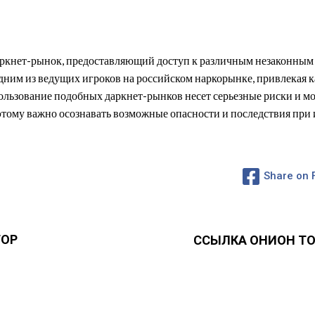
аркнет-рынок, предоставляющий доступ к различным незаконным 
дним из ведущих игроков на российском наркорынке, привлекая ка
ользование подобных даркнет-рынков несет серьезные риски и м
оэтому важно осознавать возможные опасности и последствия пр
Share on
ТОР
ССЫЛКА ОНИОН ТО