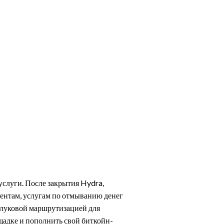
йского
ken
услуги. После закрытия Hydra,
ентам, услугам по отмыванию денег
с луковой маршрутизацией для
щадке и пополнить свой биткойн-